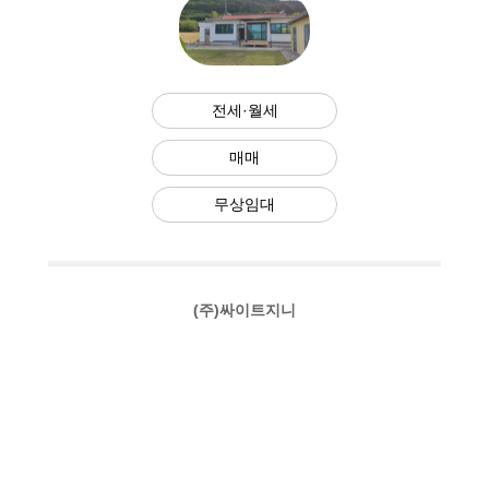
전세·월세
매매
무상임대
(주)싸이트지니